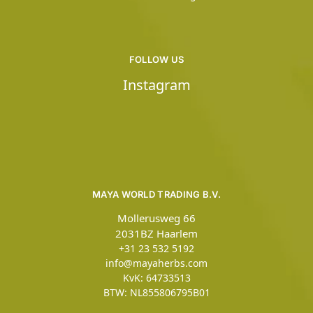
FOLLOW US
Instagram
MAYA WORLD TRADING B.V.
Mollerusweg 66
2031BZ Haarlem
+31 23 532 5192
info@mayaherbs.com
KvK: 64733513
BTW: NL855806795B01