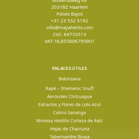
Mollerusweg 66
2031BZ
Haarlem
Países Bajos
+31 23 532 5192
info@mayaherbs.com
CoC: 64733513
VAT: NL855806795B01
ENLACES ÚTILES
Bobinsana
Rapé – Shamanic Snuff
Aerosoles Chilcuague
Extractos y Flores de Loto Azul
Colirio Sananga
Mimosa Hostilis Corteza de Raíz
Hojas de Chacruna
Tabernanthe Iboga