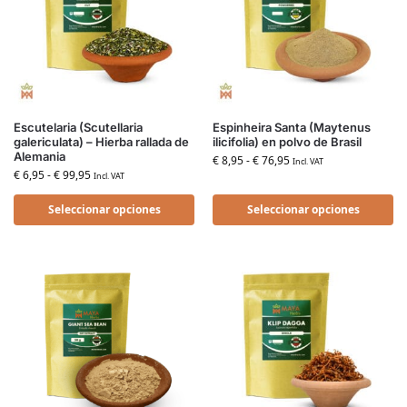
Escutelaria (Scutellaria
Espinheira Santa (Maytenus
galericulata) – Hierba rallada de
ilicifolia) en polvo de Brasil
Alemania
€
8,95
-
€
76,95
Incl. VAT
€
6,95
-
€
99,95
Incl. VAT
Seleccionar opciones
Seleccionar opciones