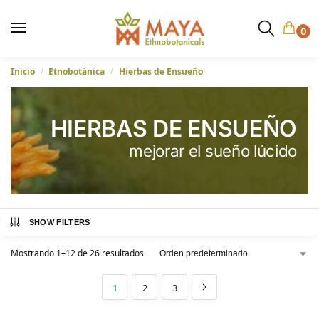
0
Inicio
Etnobotánica
Hierbas de Ensueño
/
/
HIERBAS DE ENSUEÑO
mejorar el sueño lúcido
SHOW FILTERS
Mostrando 1–12 de 26 resultados
1
2
3