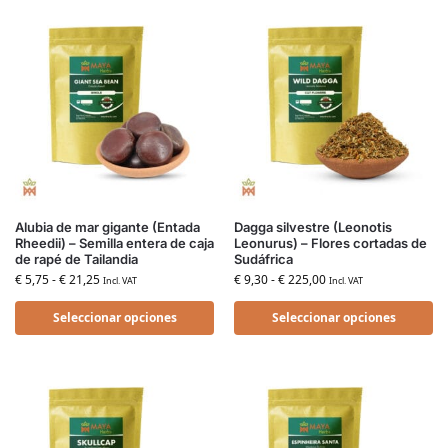
Alubia de mar gigante (Entada
Dagga silvestre (Leonotis
Rheedii) – Semilla entera de caja
Leonurus) – Flores cortadas de
de rapé de Tailandia
Sudáfrica
€
5,75
-
€
21,25
€
9,30
-
€
225,00
Incl. VAT
Incl. VAT
Seleccionar opciones
Seleccionar opciones