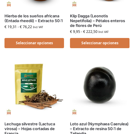
Hierba de los sueños africana
Klip Dagga (Leonotis
(Entada rheedii) – Extracto 50:1
Nepetifolia) – Pétalos enteros
de flores de Perú
€
19,31
-
€
76,22
Incl. VAT
€
9,95
-
€
222,50
Incl. VAT
Seleccionar opciones
Seleccionar opciones
Lechuga silvestre (Lactuca
Loto azul (Nymphaea Caerulea)
virosa) – Hojas cortadas de
– Extracto de resina 50:1 de
Francia
Tailandia