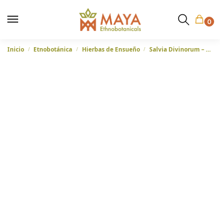
0
Inicio
Etnobotánica
Hierbas de Ensueño
Salvia Divinorum – Hojas enteras de Oaxaca México
/
/
/