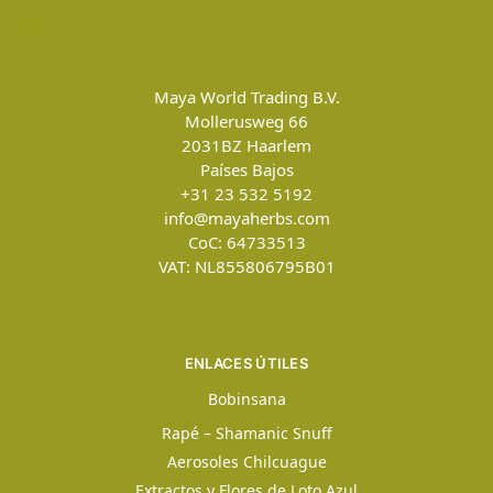
Maya World Trading B.V.
Mollerusweg 66
2031BZ
Haarlem
Países Bajos
+31 23 532 5192
info@mayaherbs.com
CoC: 64733513
VAT: NL855806795B01
ENLACES ÚTILES
Bobinsana
Rapé – Shamanic Snuff
Aerosoles Chilcuague
Extractos y Flores de Loto Azul