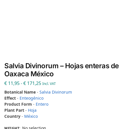
Salvia Divinorum – Hojas enteras de
Oaxaca México
€
11,95
-
€
171,25
Incl. VAT
Botanical Name
-
Salvia Divinorum
Effect
-
Enteogénico
Product Form
-
Entero
Plant Part
-
Hoja
Country
-
México
No selection
WEIGHT
: