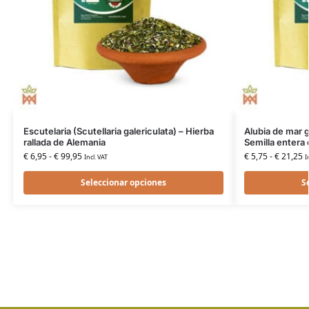
Escutelaria (Scutellaria galericulata) – Hierba
Alubia de mar g
rallada de Alemania
Semilla entera 
€
6,95
-
€
99,95
€
5,75
-
€
21,25
Incl. VAT
I
Seleccionar opciones
S