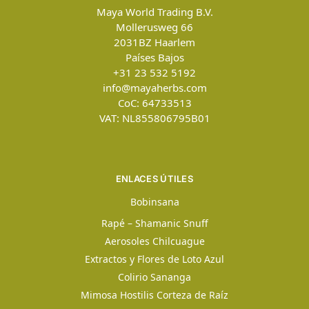
Maya World Trading B.V.
Mollerusweg 66
2031BZ
Haarlem
Países Bajos
+31 23 532 5192
info@mayaherbs.com
CoC: 64733513
VAT: NL855806795B01
ENLACES ÚTILES
Bobinsana
Rapé – Shamanic Snuff
Aerosoles Chilcuague
Extractos y Flores de Loto Azul
Colirio Sananga
Mimosa Hostilis Corteza de Raíz