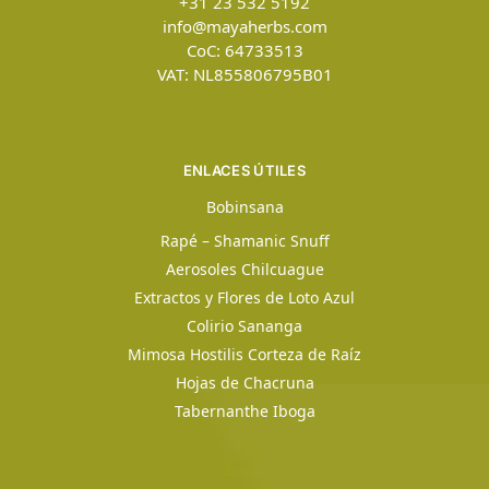
+31 23 532 5192
info@mayaherbs.com
CoC: 64733513
VAT: NL855806795B01
ENLACES ÚTILES
Bobinsana
Rapé – Shamanic Snuff
Aerosoles Chilcuague
Extractos y Flores de Loto Azul
Colirio Sananga
Mimosa Hostilis Corteza de Raíz
Hojas de Chacruna
Tabernanthe Iboga