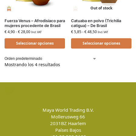
Out of stock
Fuerza Venus – Afrodisíaco para
Catuaba en polvo (Trichilia
mujeres procedente de Brasil
catigua) – De Brasil
€
4,90
-
€
28,00
€
5,85
-
€
48,50
Incl. VAT
Incl. VAT
Seleccionar opciones
Seleccionar opciones
Mostrando los 4 resultados
Maya World Trading B.V.
Mollerusweg 66
2031BZ
Haarlem
Países Bajos