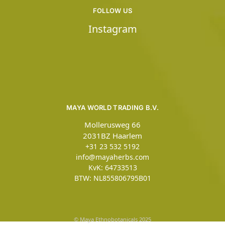
FOLLOW US
Instagram
MAYA WORLD TRADING B.V.
Mollerusweg 66
2031BZ Haarlem
+31 23 532 5192
info@mayaherbs.com
KvK: 64733513
BTW: NL855806795B01
© Maya Ethnobotanicals 2025