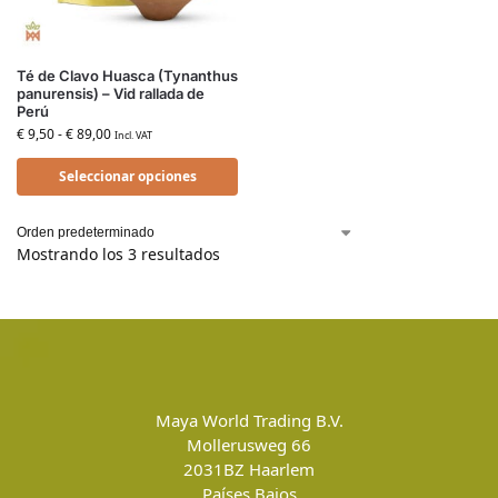
Té de Clavo Huasca (Tynanthus
panurensis) – Vid rallada de
Perú
€
9,50
-
€
89,00
Incl. VAT
Seleccionar opciones
Mostrando los 3 resultados
Maya World Trading B.V.
Mollerusweg 66
2031BZ
Haarlem
Países Bajos