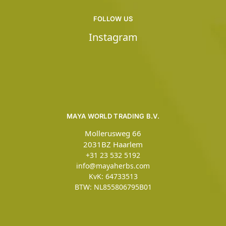
FOLLOW US
Instagram
MAYA WORLD TRADING B.V.
Mollerusweg 66
2031BZ Haarlem
+31 23 532 5192
info@mayaherbs.com
KvK: 64733513
BTW: NL855806795B01