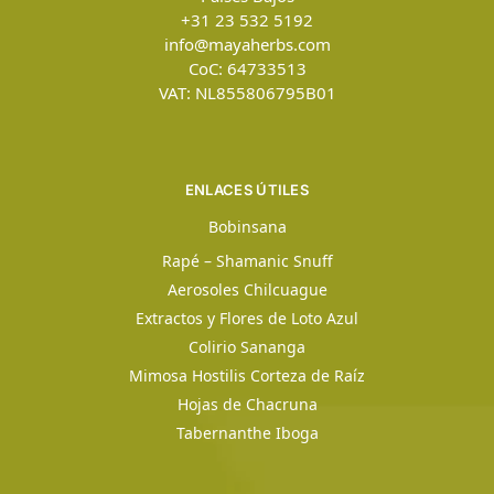
+31 23 532 5192
info@mayaherbs.com
CoC: 64733513
VAT: NL855806795B01
ENLACES ÚTILES
Bobinsana
Rapé – Shamanic Snuff
Aerosoles Chilcuague
Extractos y Flores de Loto Azul
Colirio Sananga
Mimosa Hostilis Corteza de Raíz
Hojas de Chacruna
Tabernanthe Iboga