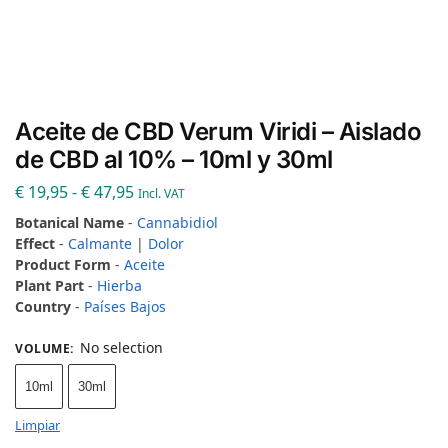
Aceite de CBD Verum Viridi – Aislado
de CBD al 10% – 10ml y 30ml
€
19,95
-
€
47,95
Incl. VAT
Botanical Name
-
Cannabidiol
Effect
-
Calmante
|
Dolor
Product Form
-
Aceite
Plant Part
-
Hierba
Country
-
Países Bajos
No selection
VOLUME
:
10ml
30ml
Limpiar