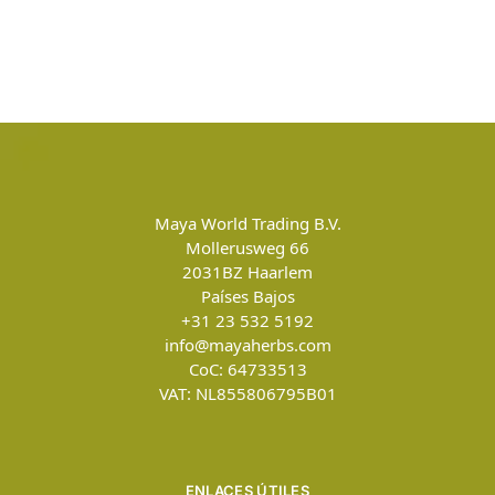
Maya World Trading B.V.
Mollerusweg 66
2031BZ
Haarlem
Países Bajos
+31 23 532 5192
info@mayaherbs.com
CoC: 64733513
VAT: NL855806795B01
ENLACES ÚTILES