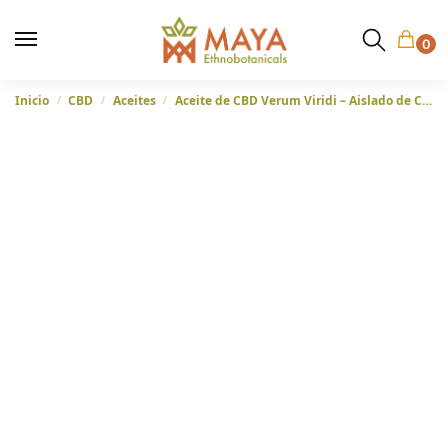
0
Inicio
CBD
Aceites
Aceite de CBD Verum Viridi – Aislado de CBD al 10% – 10ml y 30ml
/
/
/