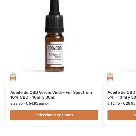
Aceite de CBD Verum Viridi – Full Spectrum
Aceite de CBD 
10% CBD – 10ml y 30ml
5% – 10ml y 3
€
29,95
-
€
64,95
€
12,45
-
€
29,95
Incl. VAT
Seleccionar opciones
S