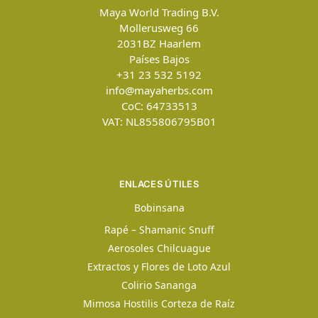
Maya World Trading B.V.
Mollerusweg 66
2031BZ
Haarlem
Países Bajos
+31 23 532 5192
info@mayaherbs.com
CoC: 64733513
VAT: NL855806795B01
ENLACES ÚTILES
Bobinsana
Rapé – Shamanic Snuff
Aerosoles Chilcuague
Extractos y Flores de Loto Azul
Colirio Sananga
Mimosa Hostilis Corteza de Raíz