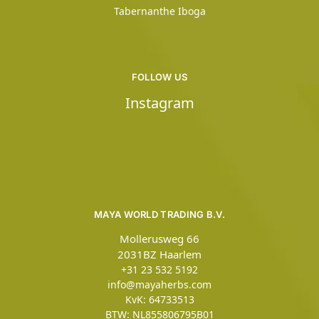
Tabernanthe Iboga
FOLLOW US
Instagram
MAYA WORLD TRADING B.V.
Mollerusweg 66
2031BZ Haarlem
+31 23 532 5192
info@mayaherbs.com
KvK: 64733513
BTW: NL855806795B01