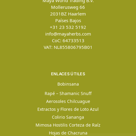
Maya World Trading B.V.
Mollerusweg 66
2031BZ
Haarlem
Países Bajos
+31 23 532 5192
info@mayaherbs.com
CoC: 64733513
VAT: NL855806795B01
ENLACES ÚTILES
Bobinsana
Rapé – Shamanic Snuff
Aerosoles Chilcuague
Extractos y Flores de Loto Azul
Colirio Sananga
Mimosa Hostilis Corteza de Raíz
Hojas de Chacruna