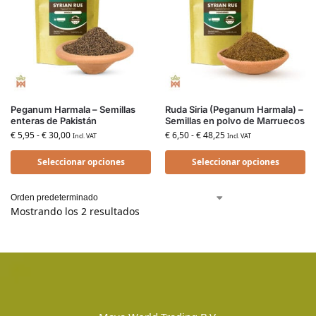
Peganum Harmala – Semillas
Ruda Siria (Peganum Harmala) –
enteras de Pakistán
Semillas en polvo de Marruecos
€
5,95
-
€
30,00
€
6,50
-
€
48,25
Incl. VAT
Incl. VAT
Seleccionar opciones
Seleccionar opciones
Mostrando los 2 resultados