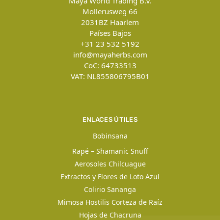
Maya World Trading B.V.
Mollerusweg 66
2031BZ
Haarlem
Países Bajos
+31 23 532 5192
info@mayaherbs.com
CoC: 64733513
VAT: NL855806795B01
ENLACES ÚTILES
Bobinsana
Rapé – Shamanic Snuff
Aerosoles Chilcuague
Extractos y Flores de Loto Azul
Colirio Sananga
Mimosa Hostilis Corteza de Raíz
Hojas de Chacruna