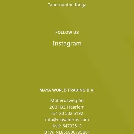
Tabernanthe Iboga
FOLLOW US
Instagram
MAYA WORLD TRADING B.V.
Mollerusweg 66
2031BZ Haarlem
+31 23 532 5192
info@mayaherbs.com
KvK: 64733513
BTW: NL855806795B01