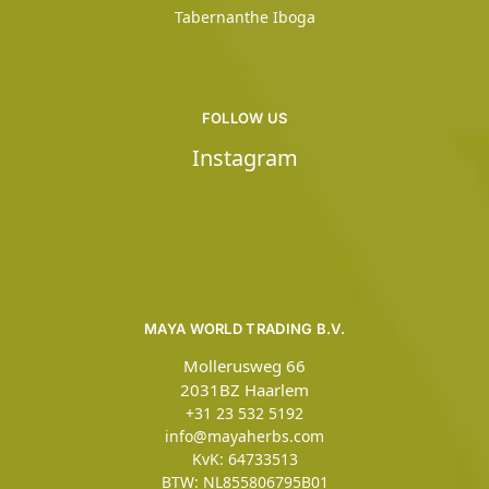
Tabernanthe Iboga
FOLLOW US
Instagram
MAYA WORLD TRADING B.V.
Mollerusweg 66
2031BZ Haarlem
+31 23 532 5192
info@mayaherbs.com
KvK: 64733513
BTW: NL855806795B01