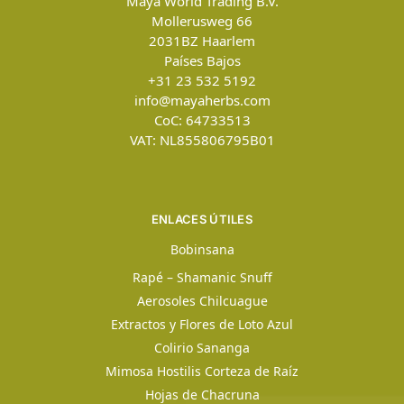
Maya World Trading B.V.
Mollerusweg 66
2031BZ
Haarlem
Países Bajos
+31 23 532 5192
info@mayaherbs.com
CoC: 64733513
VAT: NL855806795B01
ENLACES ÚTILES
Bobinsana
Rapé – Shamanic Snuff
Aerosoles Chilcuague
Extractos y Flores de Loto Azul
Colirio Sananga
Mimosa Hostilis Corteza de Raíz
Hojas de Chacruna