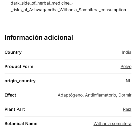
dark_side_of_herbal_medicine_-
_risks_of_Ashwagandha_Withania_Somnifera_consumption
Información adicional
Country
India
Product Form
Polvo
origin_country
NL
Effect
Adaptógeno
,
Antiinflamatorio
,
Dormir
Plant Part
Raíz
Botanical Name
Withania somnifera