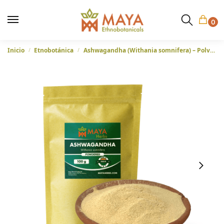
0
Inicio
Etnobotánica
Ashwagandha (Withania somnifera) – Polvo de raíz procedente de la India, 100 gramos
/
/