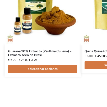
Guaraná 20% Extracto (Paullinia Cupana) –
Quina Quina (Ci
Extracto seco de Brasil
€
8,00
-
€
45,00
I
€
6,00
-
€
28,00
Incl. VAT
S
Seleccionar opciones