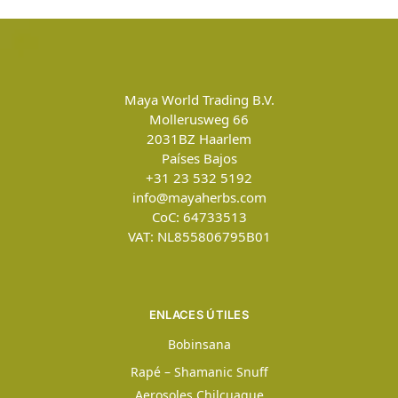
Maya World Trading B.V.
Mollerusweg 66
2031BZ
Haarlem
Países Bajos
+31 23 532 5192
info@mayaherbs.com
CoC: 64733513
VAT: NL855806795B01
ENLACES ÚTILES
Bobinsana
Rapé – Shamanic Snuff
Aerosoles Chilcuague