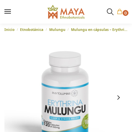
0
Inicio
Etnobotánica
Mulungu
Mulungu en cápsulas – Erythrina Mulungu – Sueño y alivio del estrés
/
/
/