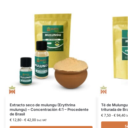
Extracto seco de mulungu (Erythrina
Té de Mulungu 
mulungu) – Concentración 4:1 – Procedente
triturada de Bra
de Brasil
€
7,50
-
€
94,40
I
€
12,80
-
€
42,00
Incl. VAT
S