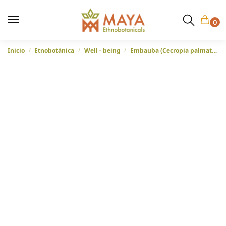
0
Inicio
Etnobotánica
Well - being
Embauba (Cecropia palmata) – Hoja en polvo de Perú
/
/
/