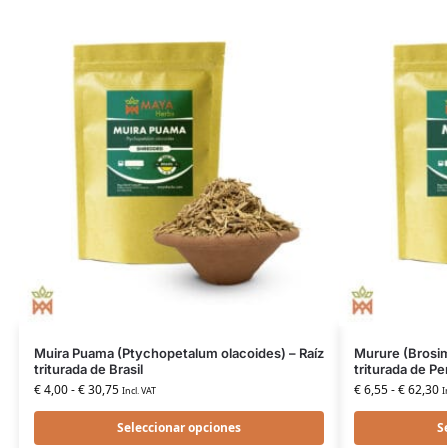
Muira Puama (Ptychopetalum olacoides) – Raíz
Murure (Brosim
triturada de Brasil
triturada de Pe
€
4,00
-
€
30,75
€
6,55
-
€
62,30
Incl. VAT
I
Seleccionar opciones
S