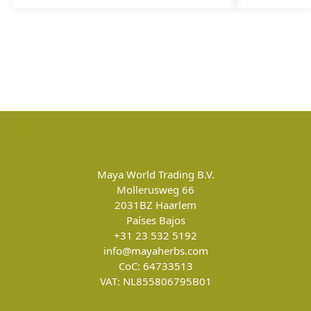
Maya World Trading B.V.
Mollerusweg 66
2031BZ
Haarlem
Países Bajos
+31 23 532 5192
info@mayaherbs.com
CoC: 64733513
VAT: NL855806795B01