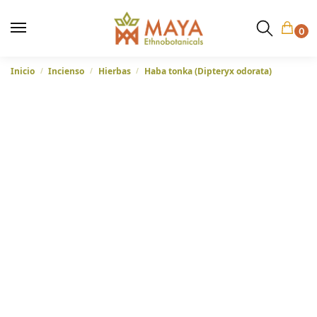
0
Inicio
Incienso
Hierbas
Haba tonka (Dipteryx odorata)
/
/
/