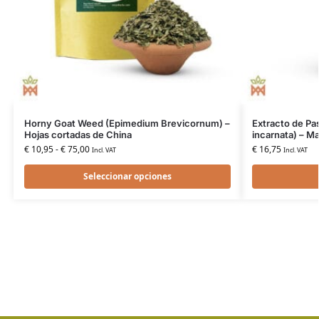
Horny Goat Weed (Epimedium Brevicornum) –
Extracto de Pas
Hojas cortadas de China
incarnata) – M
€
10,95
-
€
75,00
€
16,75
Incl. VAT
Incl. VAT
Seleccionar opciones