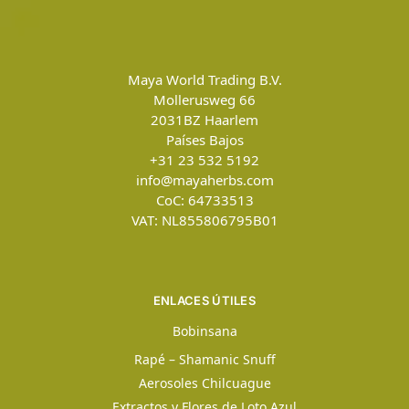
Maya World Trading B.V.
Mollerusweg 66
2031BZ
Haarlem
Países Bajos
+31 23 532 5192
info@mayaherbs.com
CoC: 64733513
VAT: NL855806795B01
ENLACES ÚTILES
Bobinsana
Rapé – Shamanic Snuff
Aerosoles Chilcuague
Extractos y Flores de Loto Azul