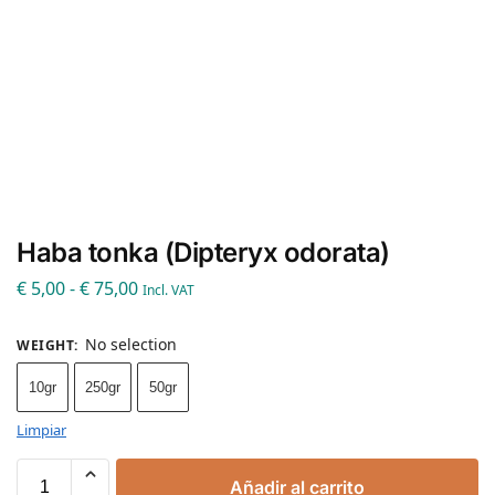
Haba tonka (Dipteryx odorata)
€
5,00
-
€
75,00
Incl. VAT
No selection
WEIGHT
:
10gr
250gr
50gr
Limpiar
Añadir al carrito