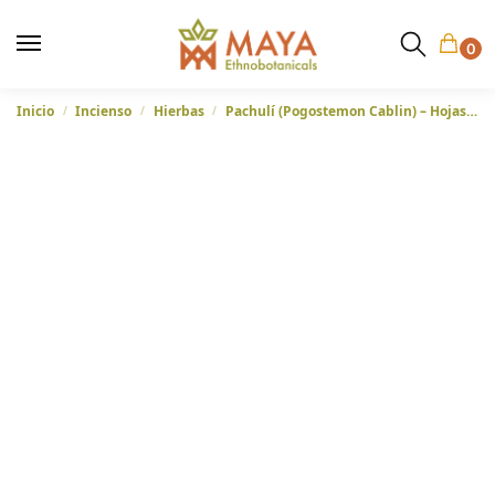
0
Inicio
Incienso
Hierbas
Pachulí (Pogostemon Cablin) – Hojas cortadas de Indonesia
/
/
/