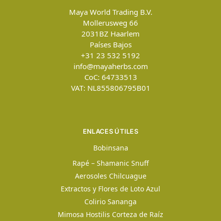
Maya World Trading B.V.
Mollerusweg 66
2031BZ
Haarlem
Países Bajos
+31 23 532 5192
info@mayaherbs.com
CoC: 64733513
VAT: NL855806795B01
ENLACES ÚTILES
Bobinsana
Rapé – Shamanic Snuff
Aerosoles Chilcuague
Extractos y Flores de Loto Azul
Colirio Sananga
Mimosa Hostilis Corteza de Raíz