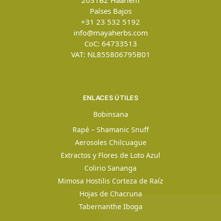
2031BZ
Haarlem
Países Bajos
+31 23 532 5192
info@mayaherbs.com
CoC: 64733513
VAT: NL855806795B01
ENLACES ÚTILES
Bobinsana
Rapé – Shamanic Snuff
Aerosoles Chilcuague
Extractos y Flores de Loto Azul
Colirio Sananga
Mimosa Hostilis Corteza de Raíz
Hojas de Chacruna
Tabernanthe Iboga