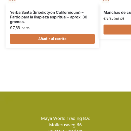
Yerba Santa (Eriodictyon Californicum) –
Manchas de cue
Fardo para la limpieza espiritual – aprox. 30
€
8,95
Incl. VAT
gramos.
€
7,35
Incl. VAT
Añadir al carrito
Maya World Trading B.V.
Mollerusweg 66