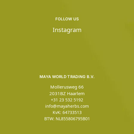
FOLLOW US
Instagram
MAYA WORLD TRADING B.V.
Mollerusweg 66
2031BZ Haarlem
+31 23 532 5192
info@mayaherbs.com
KvK: 64733513
BTW: NL855806795B01