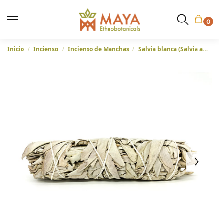
0
Inicio
Incienso
Incienso de Manchas
Salvia blanca (Salvia apiana) – Hojas en paquete grande para hacer un sahumerio, de Oregón, Estados Unidos
/
/
/