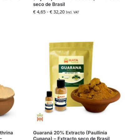
seco de Brasil
€
4,65
-
€
32,20
Incl. VAT
thrina
Guaraná 20% Extracto (Paullinia
–
Cupana) – Extracto seco de Brasil