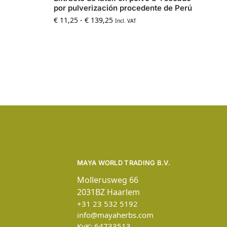
por pulverización procedente de Perú
€
11,25
-
€
139,25
Incl. VAT
MAYA WORLD TRADING B.V.
Mollerusweg 66
2031BZ Haarlem
+31 23 532 5192
info@mayaherbs.com
KvK: 64733513