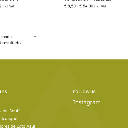
2
€
8,50
-
€
54,00
Incl. VAT
Incl. VAT
9 resultados
ILES
FOLLOW US
Instagram
anic Snuff
hilcuague
Flores de Loto Azul