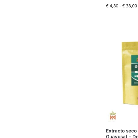
€
4,80
-
€
38,00
Extracto seco 
Guayusa) – D