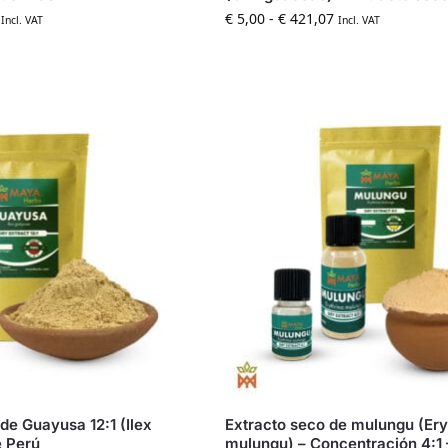
€
5,00
-
€
421,07
Incl. VAT
Incl. VAT
de Guayusa 12:1 (Ilex
Extracto seco de mulungu (Ery
e Perú
mulungu) – Concentración 4:1 