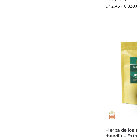
€
12,45
-
€
320,
Hierba de los
rheedii) – Ext