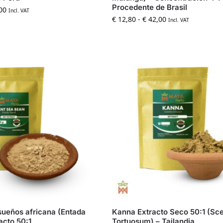
Procedente de Brasil
00
Incl. VAT
€
12,80
-
€
42,00
Incl. VAT
 sueños africana (Entada
Kanna Extracto Seco 50:1 (Sc
racto 50:1
Tortuosum) – Tailandia