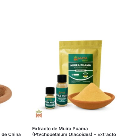
Extracto de Muira Puama
o de China
(Ptychopetalum Olacoides) – Extracto