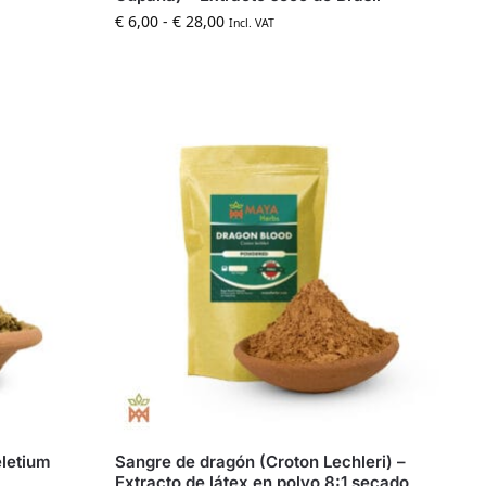
€
6,00
-
€
28,00
Incl. VAT
eletium
Sangre de dragón (Croton Lechleri) –
Extracto de látex en polvo 8:1 secado