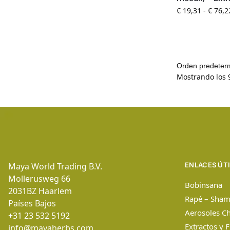
€
19,31
-
€
76,2
Mostrando los 
Maya World Trading B.V.
ENLACES ÚT
Mollerusweg 66
Bobinsana
2031BZ
Haarlem
Rapé – Sham
Países Bajos
Aerosoles C
+31 23 532 5192
Extractos y 
info@mayaherbs.com