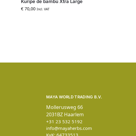
Kuripe de bambú Xtra Large
€
70,00
Incl. VAT
MAYA WORLD TRADING B.V.
Mollerusweg 66
2031BZ Haarlem
+31 23 532 5192
info@mayaherbs.com
KvK: 64733513