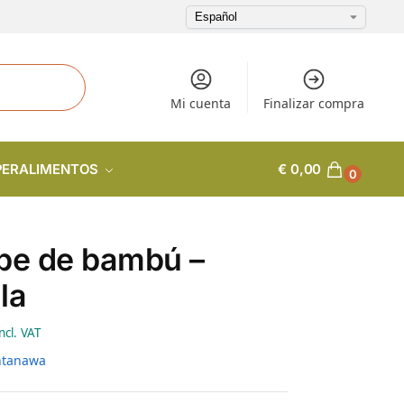
Mi cuenta
Finalizar compra
PERALIMENTOS
€
0,00
0
pe de bambú –
la
ncl. VAT
ntanawa