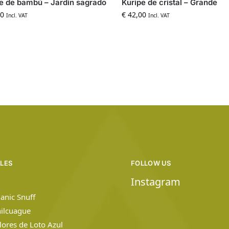
e de bambú – Jardín sagrado
Kuripe de cristal – Grande
0
€
42,00
Incl. VAT
Incl. VAT
ILES
FOLLOW US
Instagram
anic Snuff
hilcuague
Flores de Loto Azul