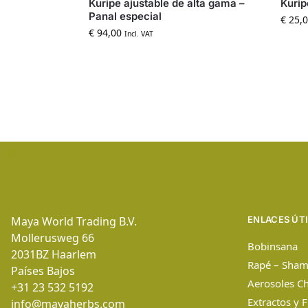
Kuripe ajustable de alta gama –
Kurip
Panal especial
€
25,0
€
94,00
Incl. VAT
Maya World Trading B.V.
ENLACES ÚT
Mollerusweg 66
Bobinsana
2031BZ
Haarlem
Rapé – Sham
Países Bajos
Aerosoles C
+31 23 532 5192
Extractos y 
info@mayaherbs.com