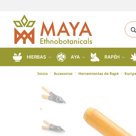
HIERBAS
AYA
RAPÉH
Inicio
Accesorios
Herramientas de Rapé
Kurip
/
/
/