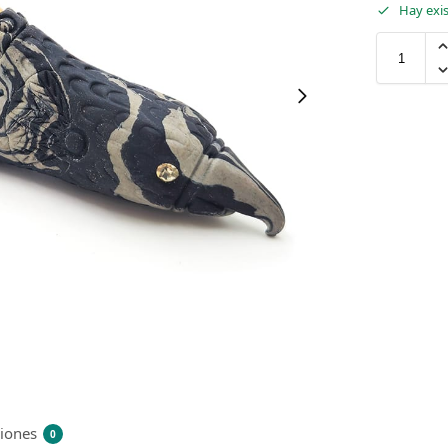
Hay exi
ciones
0