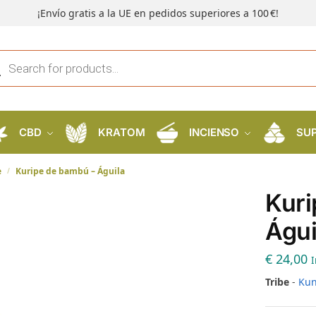
¡Envío gratis a la UE en pedidos superiores a 100 €!
CBD
KRATOM
INCIENSO
SU
e
Kuripe de bambú – Águila
/
Kuri
Águi
€
24,00
I
Tribe
-
Ku