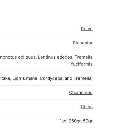
Polvo
Bienestar
Inonotus obliquus
,
Lentinus edodes
,
Tremella
fuciformis
aitake, Lion's mane, Cordyceps and Tremella.
Champiñón
China
1kg, 250gr, 50gr