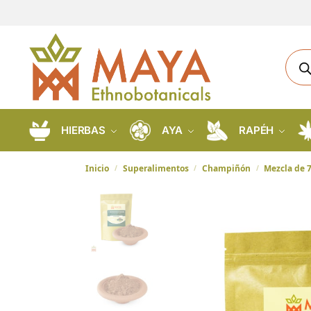
HIERBAS
AYA
RAPÉH
Inicio
Superalimentos
Champiñón
Mezcla de 7
/
/
/