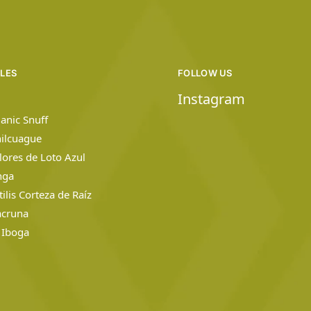
ILES
FOLLOW US
Instagram
anic Snuff
hilcuague
Flores de Loto Azul
nga
lis Corteza de Raíz
acruna
 Iboga