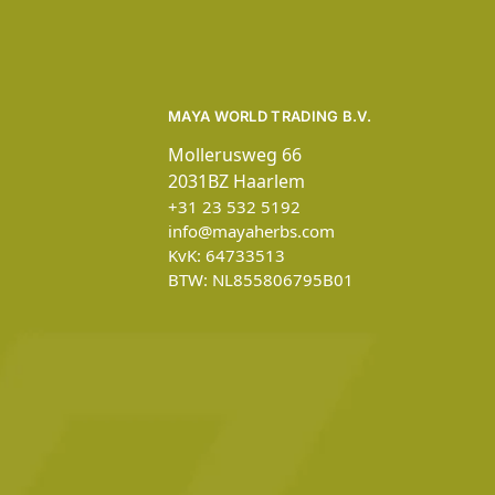
MAYA WORLD TRADING B.V.
Mollerusweg 66
2031BZ Haarlem
+31 23 532 5192
info@mayaherbs.com
KvK: 64733513
BTW: NL855806795B01