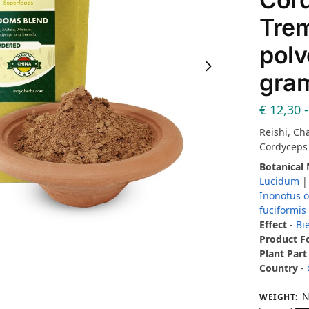
Trem
polv
gra
€
12,30
-
Reishi, Ch
Cordyceps 
Botanical
Lucidum
Inonotus 
fuciformis
Effect
-
Bi
Product 
Plant Part
Country
-
N
WEIGHT
: