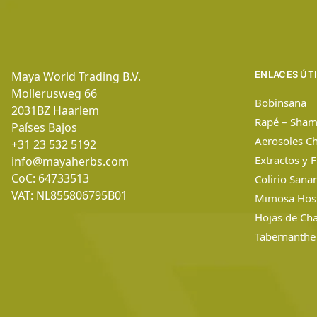
Maya World Trading B.V.
ENLACES ÚT
Mollerusweg 66
Bobinsana
2031BZ
Haarlem
Rapé – Sham
Países Bajos
Aerosoles C
+31 23 532 5192
Extractos y 
info@mayaherbs.com
CoC: 64733513
Colirio Sana
VAT: NL855806795B01
Mimosa Hosti
Hojas de Ch
Tabernanthe