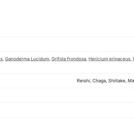
is
,
Ganoderma Lucidum
,
Grifola frondosa
,
Hericium erinaceus
,
Reishi, Chaga, Shiitake, M