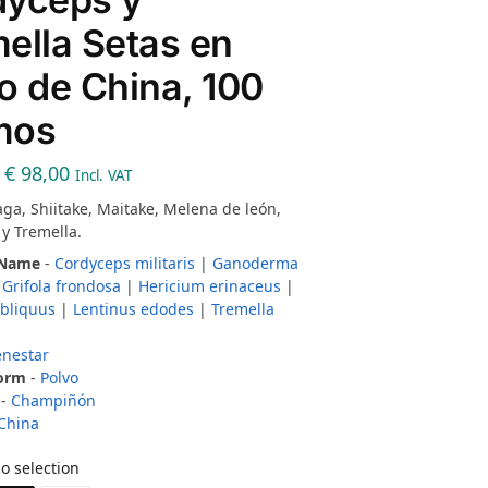
ella Setas en
o de China, 100
mos
€
98,00
Incl. VAT
aga, Shiitake, Maitake, Melena de león,
y Tremella.
 Name
-
Cordyceps militaris
|
Ganoderma
|
Grifola frondosa
|
Hericium erinaceus
|
obliquus
|
Lentinus edodes
|
Tremella
enestar
Form
-
Polvo
-
Champiñón
China
o selection