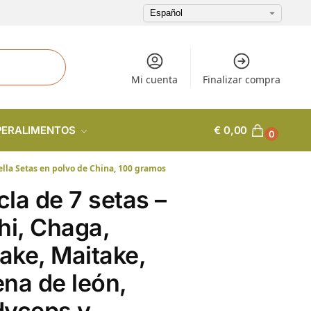
Mi cuenta
Finalizar compra
PERALIMENTOS
€
0,00
0
ella Setas en polvo de China, 100 gramos
la de 7 setas –
hi, Chaga,
take, Maitake,
na de león,
dyceps y