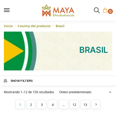
0
Inicio
Country del producto
Brasil
/
/
BRASIL
SHOW FILTERS
Mostrando 1–12 de 150 resultados
1
2
3
4
…
12
13