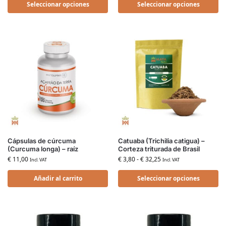
Seleccionar opciones
Seleccionar opciones
Cápsulas de cúrcuma
Catuaba (Trichilia catigua) –
(Curcuma longa) – raíz
Corteza triturada de Brasil
€
11,00
€
3,80
-
€
32,25
Incl. VAT
Incl. VAT
Añadir al carrito
Seleccionar opciones