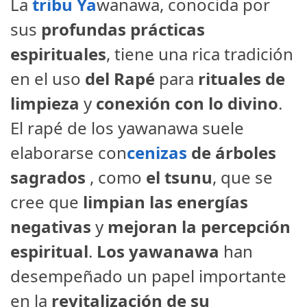
La
tribu Ya
wanawa, conocida por
sus
profundas prácticas
espirituales
, tiene una rica tradición
en el uso
del Rapé
para
rituales de
limpieza
y
conexión con lo divino
.
El rapé de los yawanawa suele
elaborarse con
cenizas
de árboles
sagrados
, como
el tsunu
, que se
cree que
limpian las energías
negativas
y
mejoran la percepción
espiritual
.
Los yawanawa
han
desempeñado un papel importante
en la
revitalización de su