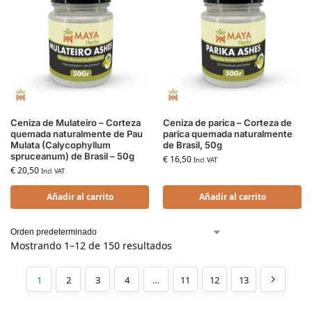
Ceniza de Mulateiro – Corteza
Ceniza de parica – Corteza de
quemada naturalmente de Pau
parica quemada naturalmente
Mulata (Calycophyllum
de Brasil, 50g
spruceanum) de Brasil – 50g
€
16,50
Incl. VAT
€
20,50
Incl. VAT
Añadir al carrito
Añadir al carrito
Mostrando 1–12 de 150 resultados
1
2
3
4
…
11
12
13