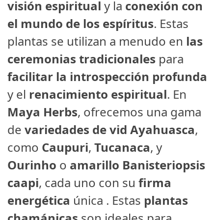
visión espiritual
y la
conexión con
el mundo de los espíritus
. Estas
plantas se utilizan a menudo en
las
ceremonias tradicionales
para
facilitar la introspección profunda
y el
renacimiento espiritual
. En
Maya Herbs
, ofrecemos una gama
de
variedades de vid Ayahuasca
,
como
Caupuri
,
Tucanaca
, y
Ourinho
o
amarillo Banisteriopsis
caapi
, cada uno con su
firma
energética
única . Estas
plantas
chamánicas
son ideales para