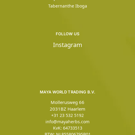
Tabernanthe Iboga
FOLLOW US
Instagram
MAYA WORLD TRADING B.V.
Mollerusweg 66
2031BZ Haarlem
+31 23 532 5192
info@mayaherbs.com
KvK: 64733513
BTW: NL855806795B01