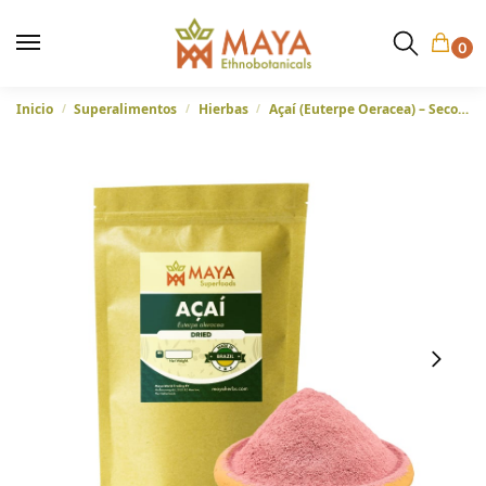
0
Inicio
Superalimentos
Hierbas
Açaí (Euterpe Oeracea) – Seco, soluble en agua de Brasil – 100gr.
/
/
/