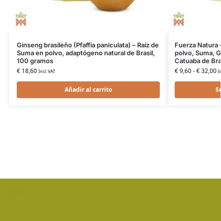
Ginseng brasileño (Pfaffia paniculata) – Raíz de
Fuerza Natura 
Suma en polvo, adaptógeno natural de Brasil,
polvo, Suma, G
100 gramos
Catuaba de Bra
€
18,60
€
9,60
-
€
32,00
Incl. VAT
I
Añadir al carrito
S