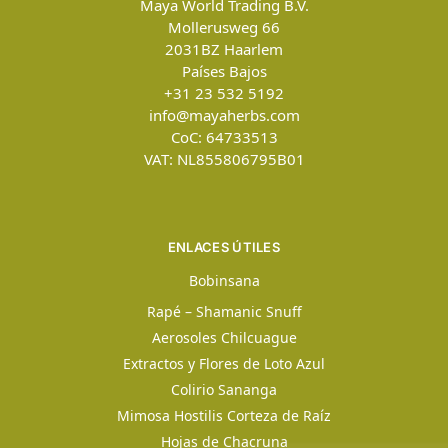
Maya World Trading B.V.
Mollerusweg 66
2031BZ
Haarlem
Países Bajos
+31 23 532 5192
info@mayaherbs.com
CoC: 64733513
VAT: NL855806795B01
ENLACES ÚTILES
Bobinsana
Rapé – Shamanic Snuff
Aerosoles Chilcuague
Extractos y Flores de Loto Azul
Colirio Sananga
Mimosa Hostilis Corteza de Raíz
Hojas de Chacruna