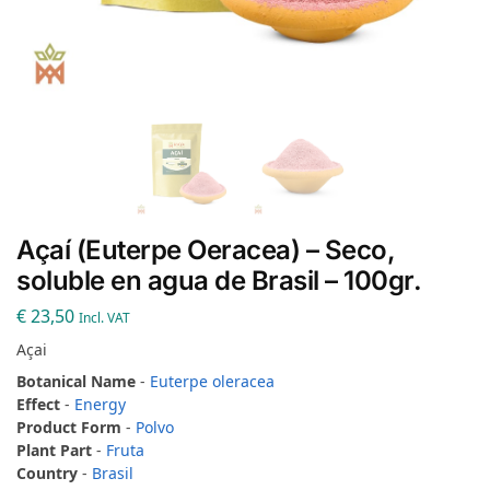
Açaí (Euterpe Oeracea) – Seco,
soluble en agua de Brasil – 100gr.
€
23,50
Incl. VAT
Açai
Botanical Name
-
Euterpe oleracea
Effect
-
Energy
Product Form
-
Polvo
Plant Part
-
Fruta
Country
-
Brasil