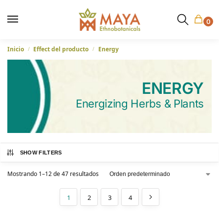
0
Inicio
Effect del producto
Energy
/
/
ENERGY
Energizing Herbs & Plants
SHOW FILTERS
Mostrando 1–12 de 47 resultados
1
2
3
4