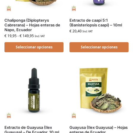
Chaliponga (Diplopterys
Extracto de caapi 5:1
Cabrerana) – Hojas enteras de
(Banisteriopsis caapi) – 10ml
Napo, Ecuador
€
20,40
Incl. VAT
€
19,95
-
€
149,95
Incl. VAT
Seleccionar opciones
Seleccionar opciones
Extracto de Guayusa (Ilex
Guayusa (Ilex Guayusa) – Hojas
Guayusa) – De Ecuador, 10 ml
enteras de Ecuador