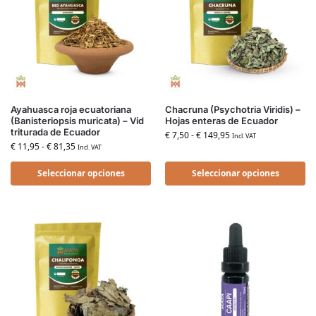
Ayahuasca roja ecuatoriana
Chacruna (Psychotria Viridis) –
(Banisteriopsis muricata) – Vid
Hojas enteras de Ecuador
triturada de Ecuador
€
7,50
-
€
149,95
Incl. VAT
€
11,95
-
€
81,35
Incl. VAT
Seleccionar opciones
Seleccionar opciones