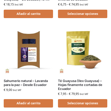
€
18,15
€
6,75
-
€
74,95
Incl. VAT
Incl. VAT
Añadir al carrito
Seleccionar opciones
Sahumerio natural – Lavanda
Té Guayusa (Ilex Guayusa) –
para la paz – Desde Ecuador
Hojas finamente cortadas de
Ecuador
€
9,00
Incl. VAT
€
7,95
-
€
79,95
Incl. VAT
Añadir al carrito
Seleccionar opciones