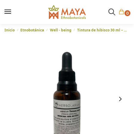
0
Inicio
Etnobotánica
Well - being
Tintura de hibisco 30 ml – De Ecuador
/
/
/