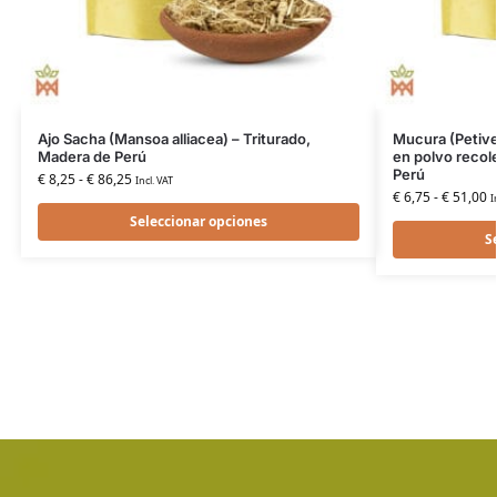
Ajo Sacha (Mansoa alliacea) – Triturado,
Mucura (Petive
Madera de Perú
en polvo recol
Perú
€
8,25
-
€
86,25
Incl. VAT
€
6,75
-
€
51,00
I
Seleccionar opciones
S