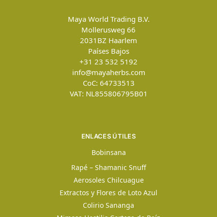
Maya World Trading B.V.
Mollerusweg 66
2031BZ
Haarlem
Países Bajos
+31 23 532 5192
info@mayaherbs.com
CoC: 64733513
VAT: NL855806795B01
ENLACES ÚTILES
Bobinsana
Rapé – Shamanic Snuff
Aerosoles Chilcuague
Extractos y Flores de Loto Azul
Colirio Sananga