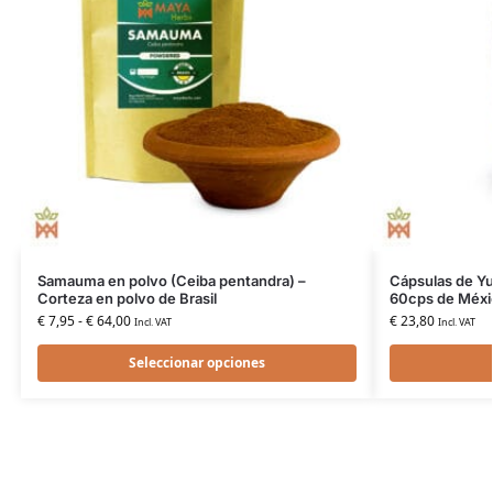
Samauma en polvo (Ceiba pentandra) –
Cápsulas de Yuc
Corteza en polvo de Brasil
60cps de Méxi
€
7,95
-
€
64,00
€
23,80
Incl. VAT
Incl. VAT
Seleccionar opciones