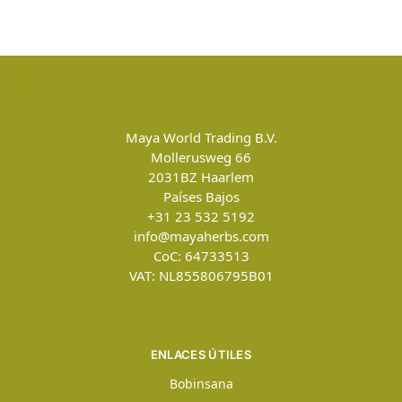
Maya World Trading B.V.
Mollerusweg 66
2031BZ
Haarlem
Países Bajos
+31 23 532 5192
info@mayaherbs.com
CoC: 64733513
VAT: NL855806795B01
ENLACES ÚTILES
Bobinsana