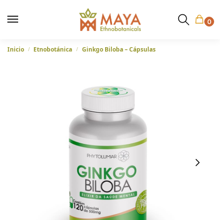
0
Inicio
Etnobotánica
Ginkgo Biloba – Cápsulas
/
/