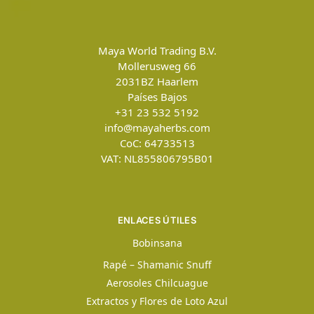
Maya World Trading B.V.
Mollerusweg 66
2031BZ
Haarlem
Países Bajos
+31 23 532 5192
info@mayaherbs.com
CoC: 64733513
VAT: NL855806795B01
ENLACES ÚTILES
Bobinsana
Rapé – Shamanic Snuff
Aerosoles Chilcuague
Extractos y Flores de Loto Azul