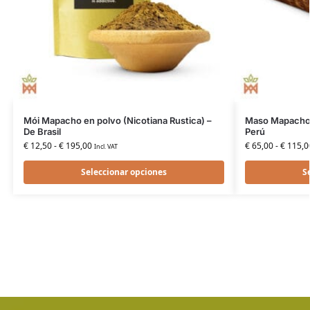
Mói Mapacho en polvo (Nicotiana Rustica) –
Maso Mapacho R
De Brasil
Perú
€
12,50
-
€
195,00
€
65,00
-
€
115,0
Incl. VAT
Seleccionar opciones
S