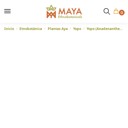
0
Inicio
Etnobotánica
Plantas Aya
Yopo
Yopo (Anadenanthera Peregrina) – Semillas Enteras de Brasil
/
/
/
/