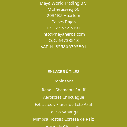
Maya World Trading B.V.
Mollerusweg 66
2031BZ
Haarlem
Países Bajos
+31 23 532 5192
info@mayaherbs.com
CoC: 64733513
VAT: NL855806795B01
ENLACES ÚTILES
Bobinsana
Rapé – Shamanic Snuff
Aerosoles Chilcuague
Extractos y Flores de Loto Azul
Colirio Sananga
Mimosa Hostilis Corteza de Raíz
Hojas de Chacruna