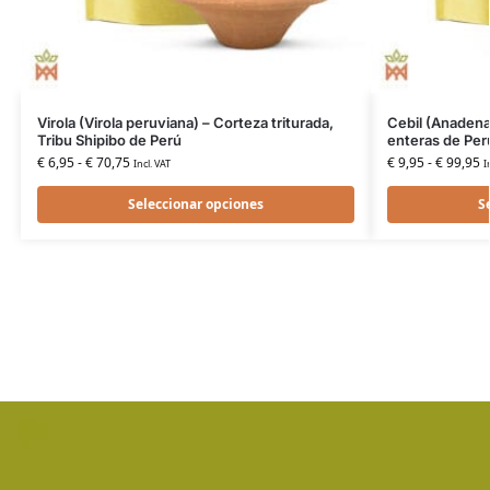
Virola (Virola peruviana) – Corteza triturada,
Cebil (Anadena
Tribu Shipibo de Perú
enteras de Per
€
6,95
-
€
70,75
€
9,95
-
€
99,95
Incl. VAT
I
Seleccionar opciones
S