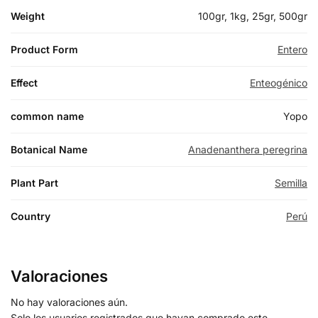
Weight
100gr, 1kg, 25gr, 500gr
Product Form
Entero
Effect
Enteogénico
common name
Yopo
Botanical Name
Anadenanthera peregrina
Plant Part
Semilla
Country
Perú
Valoraciones
No hay valoraciones aún.
Solo los usuarios registrados que hayan comprado este