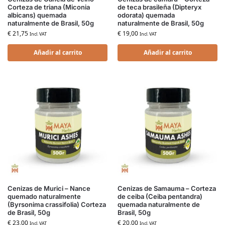
Corteza de triana (Miconia
de teca brasileña (Dipteryx
albicans) quemada
odorata) quemada
naturalmente de Brasil, 50g
naturalmente de Brasil, 50g
€
21,75
€
19,00
Incl. VAT
Incl. VAT
Añadir al carrito
Añadir al carrito
Cenizas de Murici – Nance
Cenizas de Samauma – Corteza
quemado naturalmente
de ceiba (Ceiba pentandra)
(Byrsonima crassifolia) Corteza
quemada naturalmente de
de Brasil, 50g
Brasil, 50g
€
23,00
€
20,00
Incl. VAT
Incl. VAT