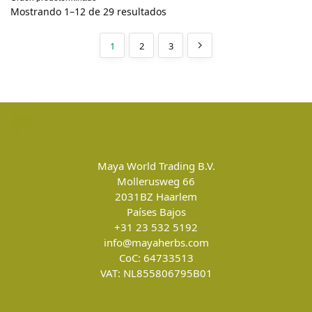
Mostrando 1–12 de 29 resultados
1
2
3
Maya World Trading B.V.
Mollerusweg 66
2031BZ
Haarlem
Países Bajos
+31 23 532 5192
info@mayaherbs.com
CoC: 64733513
VAT: NL855806795B01