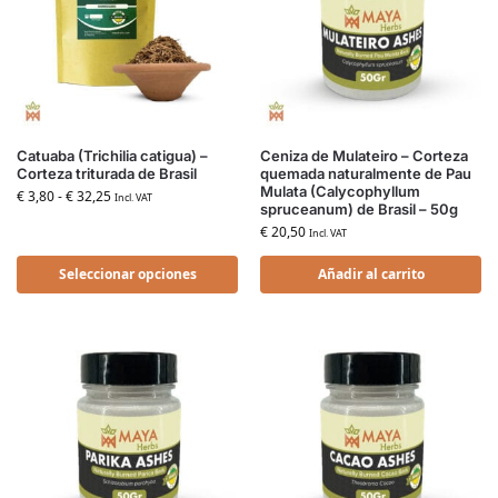
Catuaba (Trichilia catigua) –
Ceniza de Mulateiro – Corteza
Corteza triturada de Brasil
quemada naturalmente de Pau
Mulata (Calycophyllum
€
3,80
-
€
32,25
Incl. VAT
spruceanum) de Brasil – 50g
€
20,50
Incl. VAT
Seleccionar opciones
Añadir al carrito