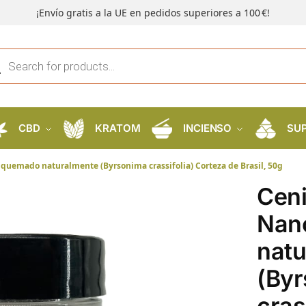
¡Envío gratis a la UE en pedidos superiores a 100 €!
CBD
KRATOM
INCIENSO
SU
 quemado naturalmente (Byrsonima crassifolia) Corteza de Brasil, 50g
Ceni
Nan
natu
(By
cras