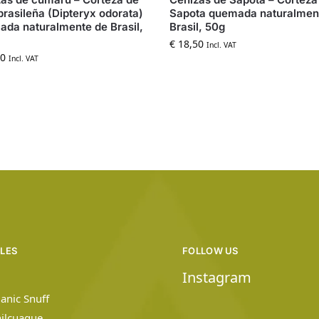
brasileña (Dipteryx odorata)
Sapota quemada naturalmen
da naturalmente de Brasil,
Brasil, 50g
€
18,50
Incl. VAT
0
Incl. VAT
ILES
FOLLOW US
Instagram
anic Snuff
hilcuague