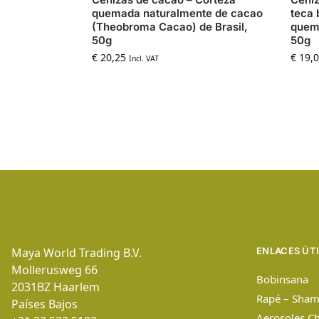
quemada naturalmente de cacao
teca 
(Theobroma Cacao) de Brasil,
quema
50g
50g
€
20,25
€
19,0
Incl. VAT
Maya World Trading B.V.
ENLACES ÚT
Mollerusweg 66
Bobinsana
2031BZ
Haarlem
Rapé – Sham
Países Bajos
Aerosoles C