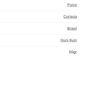
Polvo
Corteza
Brasil
Huni Kuin
50gr