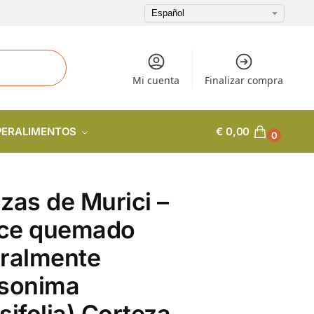
Mi cuenta
Finalizar compra
PERALIMENTOS
€
0,00
0
zas de Murici –
ce quemado
ralmente
rsonima
sifolia) Corteza