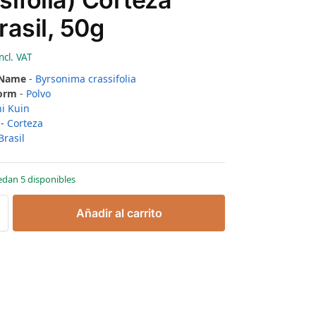
rasil, 50g
ncl. VAT
 Name
-
Byrsonima crassifolia
Form
-
Polvo
i Kuin
-
Corteza
Brasil
edan 5 disponibles
Añadir al carrito