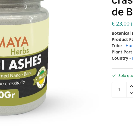
de B
€
23,00
I
Botanical
Product 
Tribe
-
Hun
Plant Part
Country
-
Solo qu