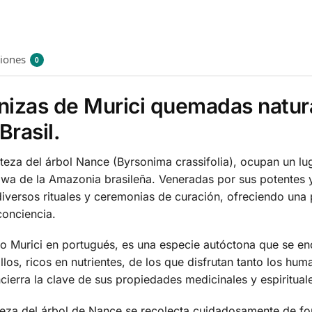
ciones
0
enizas de Murici quemadas natu
Brasil.
teza del árbol Nance (Byrsonima crassifolia), ocupan un lug
awa de la Amazonia brasileña. Veneradas por sus potentes 
versos rituales y ceremonias de curación, ofreciendo una p
conciencia.
 Murici en portugués, es una especie autóctona que se en
los, ricos en nutrientes, de los que disfrutan tanto los hu
cierra la clave de sus propiedades medicinales y espiritual
rteza del árbol de Nance se recolecta cuidadosamente de f