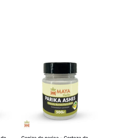
 de
Ceniza de parica – Corteza de