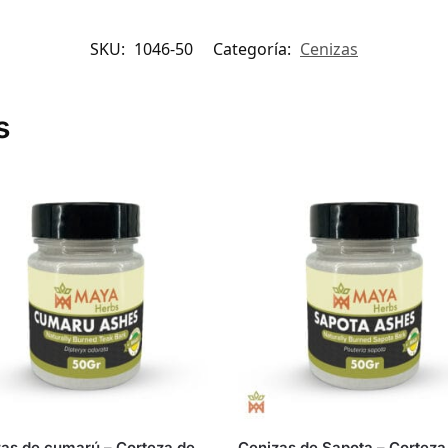
SKU:
1046-50
Categoría:
Cenizas
s
as de cumarú – Corteza de
Cenizas de Sapota – Corteza