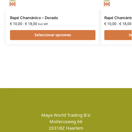
Rapé Chamánico – Dorado
Rapé Chamánic
€
10,00
-
€
18,00
€
10,00
-
€
18,00
Incl. VAT
Seleccionar opciones
S
Maya World Trading B.V.
Mollerusweg 66
2031BZ
Haarlem