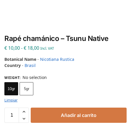
Rapé chamánico – Tsunu Native
€
10,00
-
€
18,00
Incl. VAT
Botanical Name
-
Nicotiana Rustica
Country
-
Brasil
No selection
WEIGHT
:
10gr
5gr
Limpiar
Añadir al carrito