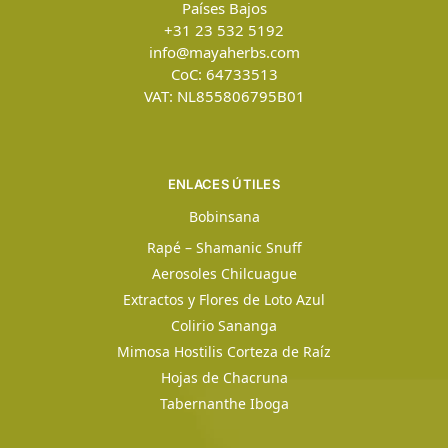
Países Bajos
+31 23 532 5192
info@mayaherbs.com
CoC: 64733513
VAT: NL855806795B01
ENLACES ÚTILES
Bobinsana
Rapé – Shamanic Snuff
Aerosoles Chilcuague
Extractos y Flores de Loto Azul
Colirio Sananga
Mimosa Hostilis Corteza de Raíz
Hojas de Chacruna
Tabernanthe Iboga