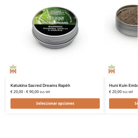
Katukina Sacred Dreams Rapéh
Huni Kuin Emb
€
20,00
-
€
90,00
€
20,00
Incl. VAT
Incl. VAT
Seleccionar opciones
S