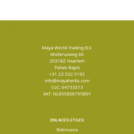
Maya World Trading B.V.
Mollerusweg 66
2031BZ
Haarlem
Países Bajos
+31 23 532 5192
info@mayaherbs.com
CoC: 64733513
VAT: NL855806795B01
ENLACES ÚTILES
Bobinsana