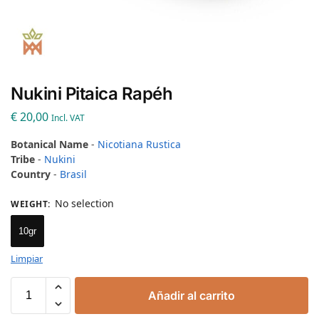
Nukini Pitaica Rapéh
€
20,00
Incl. VAT
Botanical Name
-
Nicotiana Rustica
Tribe
-
Nukini
Country
-
Brasil
No selection
WEIGHT
:
10gr
Limpiar
Añadir al carrito