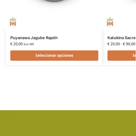
Puyanawa Jagube Rapéh
Katukina Sacr
€
20,00
€
20,00
-
€
90,00
Incl. VAT
Seleccionar opciones
S