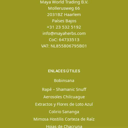
Maya World Trading B.V.
Mollerusweg 66
2031BZ
Haarlem
Países Bajos
+31 23 532 5192
info@mayaherbs.com
CoC: 64733513
VAT: NL855806795B01
ENLACES ÚTILES
Bobinsana
Rapé – Shamanic Snuff
Aerosoles Chilcuague
Extractos y Flores de Loto Azul
Colirio Sananga
Mimosa Hostilis Corteza de Raíz
Hojas de Chacruna