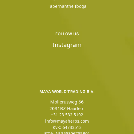
Tabernanthe Iboga
FOLLOW US
Instagram
MAYA WORLD TRADING B.V.
Mollerusweg 66
2031BZ Haarlem
+31 23 532 5192
info@mayaherbs.com
KvK: 64733513
BTW: NL855806795B01