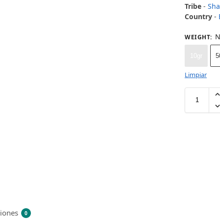
Tribe
-
Sh
Country
-
N
WEIGHT
:
10gr
5
Limpiar
ciones
0