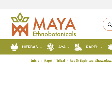
HIERBAS
AYA
RAPÉH
Inicio
Rapé
Tribal
Rapéh Espiritual Shawadaw
/
/
/