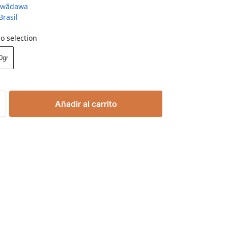
awãdawa
Brasil
o selection
0gr
Añadir al carrito