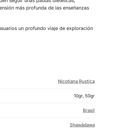
den seguir unas pautas dietéticas,
prensión más profunda de las enseñanzas
usuarios un profundo viaje de exploración
Nicotiana Rustica
10gr, 50gr
Brasil
Shawãdawa