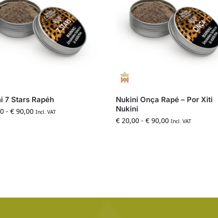
i 7 Stars Rapéh
Nukini Onça Rapé – Por Xiti
Nukini
0
-
€
90,00
Incl. VAT
€
20,00
-
€
90,00
Incl. VAT