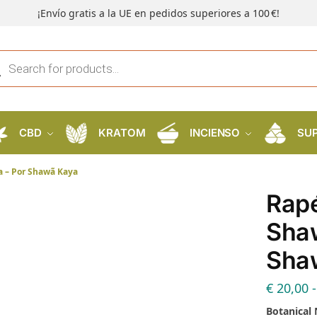
¡Envío gratis a la UE en pedidos superiores a 100 €!
CBD
KRATOM
INCIENSO
SU
a – Por Shawã Kaya
Rapé
Sha
Sha
€
20,00
-
Botanical