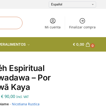
Mi cuenta
Finalizar compra
PERALIMENTOS
€
0,00
0
h Espiritual
wadawa – Por
wã Kaya
€
90,00
Incl. VAT
 Name
-
Nicotiana Rustica