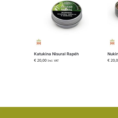
Katukina Nisural Rapéh
Nukin
€
20,00
€
20,0
Incl. VAT