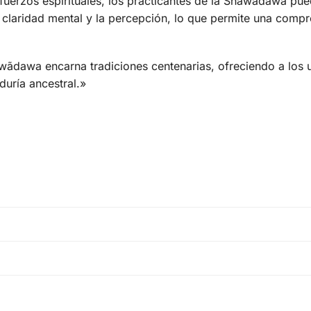
fuerzos espirituales, los practicantes de la Shawãdawa pue
la claridad mental y la percepción, lo que permite una com
awãdawa encarna tradiciones centenarias, ofreciendo a los 
duría ancestral.»