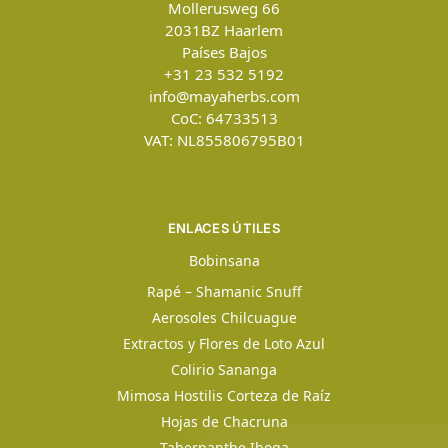
Mollerusweg 66
2031BZ
Haarlem
Países Bajos
+31 23 532 5192
info@mayaherbs.com
CoC: 64733513
VAT: NL855806795B01
ENLACES ÚTILES
Bobinsana
Rapé – Shamanic Snuff
Aerosoles Chilcuague
Extractos y Flores de Loto Azul
Colirio Sananga
Mimosa Hostilis Corteza de Raíz
Hojas de Chacruna
Tabernanthe Iboga