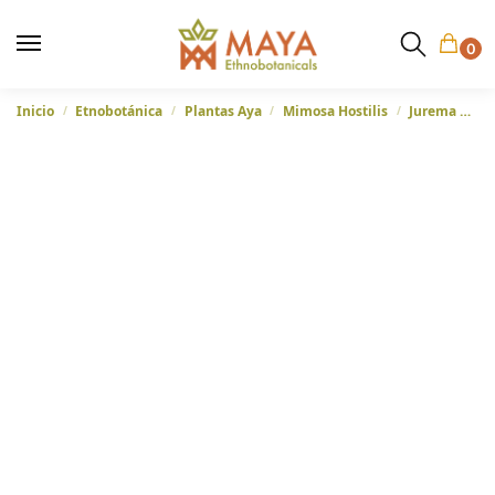
0
Inicio
Etnobotánica
Plantas Aya
Mimosa Hostilis
Jurema Preta (Mimosa Hostilis) – Corteza de raíz de Brasil
/
/
/
/