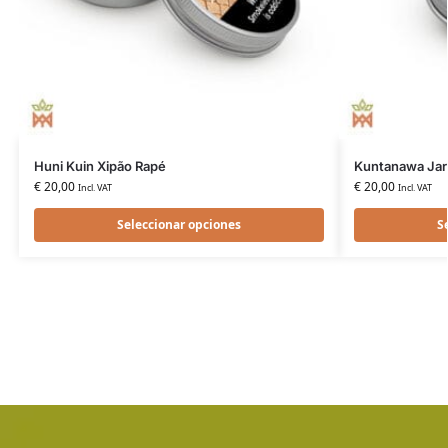
Huni Kuin Xipão Rapé
Kuntanawa Jar
€
20,00
€
20,00
Incl. VAT
Incl. VAT
Seleccionar opciones
S