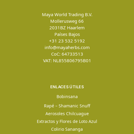
Maya World Trading B.V.
Mollerusweg 66
2031BZ
Haarlem
Países Bajos
+31 23 532 5192
info@mayaherbs.com
CoC: 64733513
VAT: NL855806795B01
ENLACES ÚTILES
Bobinsana
Rapé – Shamanic Snuff
Aerosoles Chilcuague
Extractos y Flores de Loto Azul
Colirio Sananga